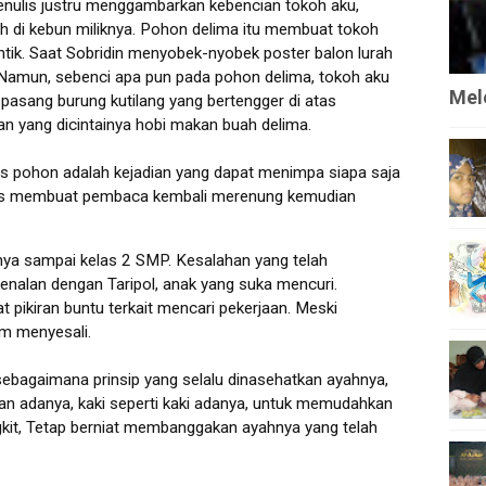
penulis justru menggambarkan kebencian tokoh aku,
h di kebun miliknya. Pohon delima itu membuat tokoh
ntik. Saat Sobridin menyobek-nyobek poster balon lurah
. Namun, sebenci apa pun pada pohon delima, tokoh aku
Mele
asang burung kutilang yang bertengger di atas
an yang dicintainya hobi makan buah delima.
s pohon adalah kejadian yang dapat menimpa siapa saja
lis membuat pembaca kembali merenung kemudian
nya sampai kelas 2 SMP. Kesalahan yang telah
enalan dengan Taripol, anak yang suka mencuri.
pikiran buntu terkait mencari pekerjaan. Meski
am menyesali.
sebagaimana prinsip yang selalu dinasehatkan ayahnya,
an adanya, kaki seperti kaki adanya, untuk memudahkan
gkit, Tetap berniat membanggakan ayahnya yang telah