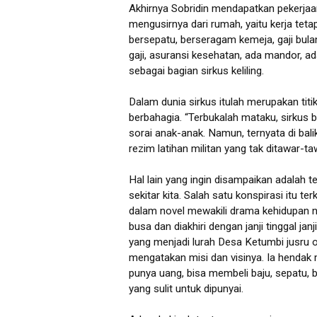
Akhirnya Sobridin mendapatkan pekerja
mengusirnya dari rumah, yaitu kerja tet
bersepatu, berseragam kemeja, gaji bula
gaji, asuransi kesehatan, ada mandor, a
sebagai bagian sirkus keliling.
Dalam dunia sirkus itulah merupakan titi
berbahagia. “Terbukalah mataku, sirkus b
sorai anak-anak. Namun, ternyata di balik
rezim latihan militan yang tak ditawar-t
Hal lain yang ingin disampaikan adalah 
sekitar kita. Salah satu konspirasi itu 
dalam novel mewakili drama kehidupan 
busa dan diakhiri dengan janji tinggal ja
yang menjadi lurah Desa Ketumbi jusru 
mengatakan misi dan visinya. Ia hendak m
punya uang, bisa membeli baju, sepatu
yang sulit untuk dipunyai.