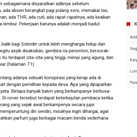
an sebagaimana disyaratkan adiknya sebelum
ap, ada absen berangkat pagi pulang sore, memakai tas,
nan, ada THR, ada cuti, ada rapat-rapatnya, ada keaikan
da lembur. Pekerjaan barunya adalah menjadi badut
Arti
k balik bagi Sobridin untuk lebih menghargai hidup dan
Geg
egitu asyik disaksikan, gembira ria penonton, bersorak-
 itu terdapat cita-cita yang tinggi, mimpi yang agung, dan
Kary
awar (halaman 71).
Lom
tentang adanya sebuah konspirasi yang kerap ada di
Puis
terkait dengan pemilihan kepada desa. Apa yang dipaparkan
nyata. Betapa banyak balon yang berkampanye berbusa-
nji. Di nover tersebut terdapat keterkejutan pembaca ketika
orang yang sejak awal berkampenya secara jujur
emperuntung diri sendiri, misalnya ingin dihargai, agar
, bahkan parfum juga berbagai macam benda sederhana