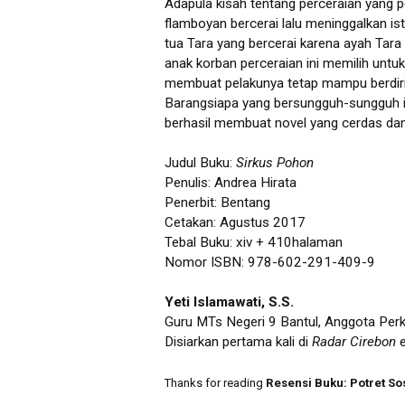
Adapula kisah tentang perceraian yang 
flamboyan bercerai lalu meninggalkan is
tua Tara yang bercerai karena ayah Tara 
anak korban perceraian ini memilih untu
membuat pelakunya tetap mampu berdiri 
Barangsiapa yang bersungguh-sungguh ia
berhasil membuat novel yang cerdas da
Judul Buku:
Sirkus Pohon
Penulis: Andrea Hirata
Penerbit: Bentang
Cetakan: Agustus 2017
Tebal Buku: xiv + 410halaman
Nomor ISBN: 978-602-291-409-9
Yeti Islamawati, S.S.
Guru MTs Negeri 9 Bantul, Anggota Per
Disiarkan pertama kali di
Radar Cirebon
e
Thanks for reading
Resensi Buku: Potret S