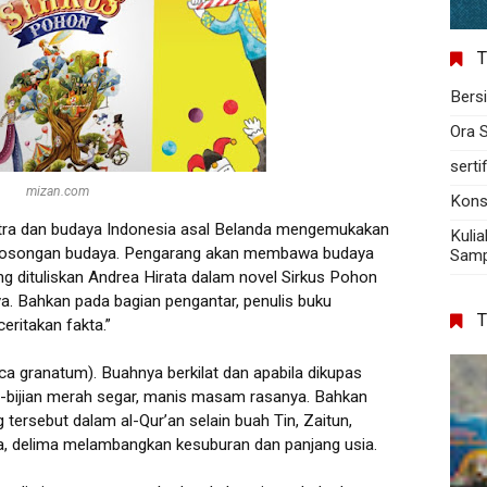
T
Bers
Ora 
serti
mizan.com
Kons
tra dan budaya Indonesia asal Belanda mengemukakan
Kulia
kekosongan budaya. Pengarang akan membawa budaya
Sampa
ng dituliskan Andrea Hirata dalam novel Sirkus Pohon
. Bahkan pada bagian pengantar, penulis buku
eritakan fakta.”
ica granatum). Buahnya berkilat dan apabila dikupas
ji-bijian merah segar, manis masam rasanya. Bahkan
tersebut dalam al-Qur’an selain buah Tin, Zaitun,
, delima melambangkan kesuburan dan panjang usia.