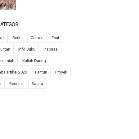
KATEGORI
kel
Berita
Cerpen
Esai
uritan
Info Buku
Inspirasi
a Ilmiah
Kuliah Daring
ba artikel 2020
Pantun
Proyek
i
Resensi
Sastra