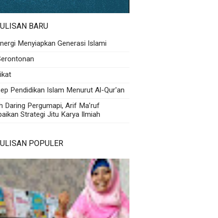
ULISAN BARU
inergi Menyiapkan Generasi Islami
Serontonan
fikat
ep Pendidikan Islam Menurut Al-Qur'an
h Daring Pergumapi, Arif Ma’ruf
ikan Strategi Jitu Karya Ilmiah
TULISAN POPULER