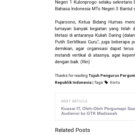
Negeri 1 Kulonprogo selaku sekretaris 
Bahasa Indonesia MTs Negeri 3 Bantul
Pujarsono, Ketua Bidang Humas menut
lumayan banyak kegiatan yang telah 
litetasi di antaranya Kuliah Daring (dal
Putih Sertifikasi Guru", juga beberapa
demikian, agar organisasi dapat ter
instandi vertikal di atasnya, agar kepe
dengan baik. (Rin)
Thanks for reading
Tujuh Pengurus Perguma
Republik Indonesia
| Tags:
Berita
NEXT ARTICLE
Kuasai IT, Oleh-Oleh Pergumapi Saa
Audiensi ke GTK Madrasah
Related Posts