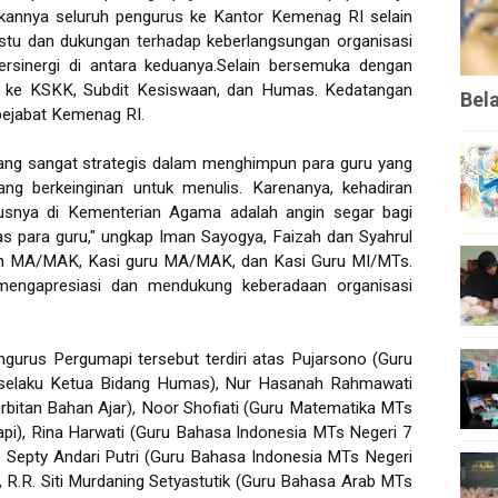
rkannya seluruh pengurus ke Kantor Kemenag RI selain
stu dan dukungan terhadap keberlangsungan organisasi
bersinergi di antara keduanya.Selain bersemuka dengan
ng ke KSKK, Subdit Kesiswaan, dan Humas. Kedatangan
Bel
pejabat Kemenag RI.
ang sangat strategis dalam menghimpun para guru yang
g berkeinginan untuk menulis. Karenanya, kehadiran
susnya di Kementerian Agama adalah angin segar bagi
tas para guru," ungkap Iman Sayogya, Faizah dan Syahrul
ikan MA/MAK, Kasi guru MA/MAK, dan Kasi Guru MI/MTs.
mengapresiasi dan mendukung keberadaan organisasi
gurus Pergumapi tersebut terdiri atas Pujarsono (Guru
selaku Ketua Bidang Humas), Nur Hasanah Rahmawati
rbitan Bahan Ajar), Noor Shofiati (Guru Matematika MTs
pi), Rina Harwati (Guru Bahasa Indonesia MTs Negeri 7
, Septy Andari Putri (Guru Bahasa Indonesia MTs Negeri
R.R. Siti Murdaning Setyastutik (Guru Bahasa Arab MTs