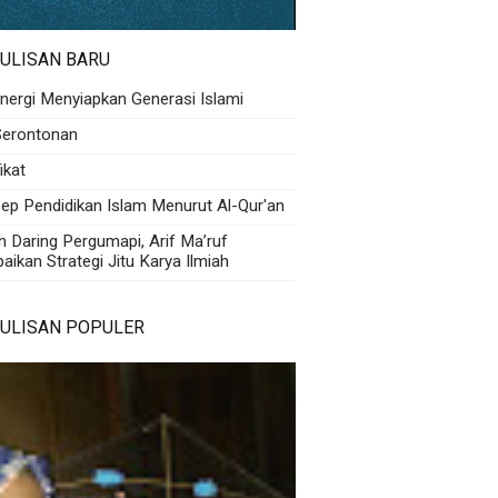
ULISAN BARU
inergi Menyiapkan Generasi Islami
Serontonan
fikat
ep Pendidikan Islam Menurut Al-Qur'an
h Daring Pergumapi, Arif Ma’ruf
ikan Strategi Jitu Karya Ilmiah
TULISAN POPULER