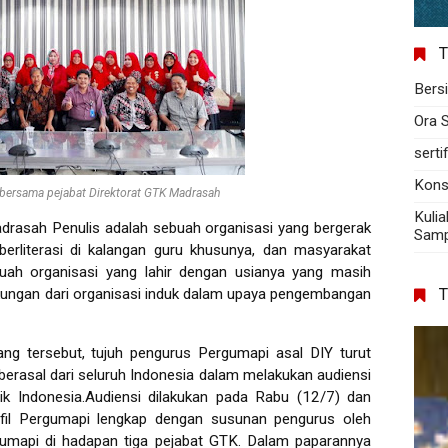
T
Bers
Ora 
serti
Kons
bersama pejabat Direktorat GTK Madrasah
Kulia
rasah Penulis adalah sebuah organisasi yang bergerak
Sampa
rliterasi di kalangan guru khusunya, dan masyarakat
ah organisasi yang lahir dengan usianya yang masih
ungan dari organisasi induk dalam upaya pengembangan
ng tersebut, tujuh pengurus Pergumapi asal DIY turut
erasal dari seluruh Indonesia dalam melakukan audiensi
k Indonesia.Audiensi dilakukan pada Rabu (12/7) dan
ofil Pergumapi lengkap dengan susunan pengurus oleh
umapi di hadapan tiga pejabat GTK. Dalam paparannya