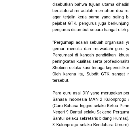
disebutkan bahwa tujuan utama dihadi
bersilaturahmi adalah memohon doa re
agar terjalin kerja sama yang saling 
pejabat GTK, pengurus juga berkunju
pengurus disambut secara hangat oleh 
"Pergumapi adalah sebuah organisasi y
gemar menulis dan mewadahi guru yan
Pergumapi di kancah pendidikan, khu
peningkatan kualitas serta profesionali
Shobirin selaku kasi tenaga kependid
Oleh karena itu, Subdit GTK sangat 
tersebut.
Para guru asal DIY yang merupakan pen
Bahasa Indonesia MAN 2 Kulonprogo 
(Guru Bahasa Inggris selaku Ketua Pene
Negeri 9 Bantul selaku Sekjend Perguma
Bantul selaku sekretaris bidang Humas)
3 Kulonprogo selaku Bendahara Umum), 