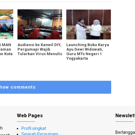
si MAN
Audiensi ke Kanwil DIY,
Launching Buku Karya
 Taman
Pergumapi Wajib
Ayu Dewi Widowati,
un Kota
Tularkan Virus Menulis
Guru MTs Negeri 1
Yogyakarta
how comments
Web Pages
Newslet
ah
Profil singkat
Berlanggan
Sejarah Pergumapi