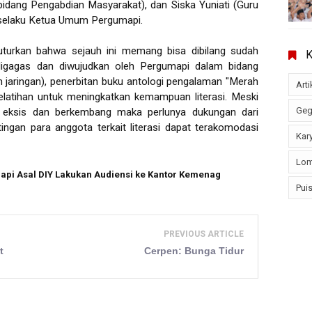
bidang Pengabdian Masyarakat), dan Siska Yuniati (Guru
 selaku Ketua Umum Pergumapi.
urkan bahwa sejauh ini memang bisa dibilang sudah
digagas dan diwujudkan oleh Pergumapi dalam bidang
am jaringan), penerbitan buku antologi pengalaman "Merah
Arti
 pelatihan untuk meningkatkan kemampuan literasi. Meski
Geg
us eksis dan berkembang maka perlunya dukungan dari
ntingan para anggota terkait literasi dapat terakomodasi
Kary
Lom
pi Asal DIY Lakukan Audiensi ke Kantor Kemenag
Puis
PREVIOUS ARTICLE
t
Cerpen: Bunga Tidur