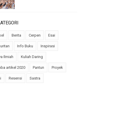
KATEGORI
kel
Berita
Cerpen
Esai
uritan
Info Buku
Inspirasi
a Ilmiah
Kuliah Daring
ba artikel 2020
Pantun
Proyek
i
Resensi
Sastra