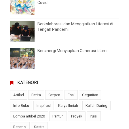
Covid
Berkolaborasi dan Menggiatkan Literasi di
Tengah Pandemi
Bersinergi Menyiapkan Generasi Islami
KATEGORI
Artikel
Berita
Cerpen
Esai
Geguritan
Info Buku
Inspirasi
Karya Ilmiah
Kuliah Daring
Lomba artikel 2020
Pantun
Proyek
Puisi
Resensi
Sastra