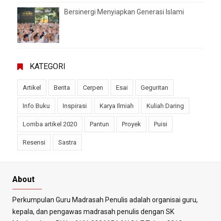
Bersinergi Menyiapkan Generasi Islami
KATEGORI
Artikel
Berita
Cerpen
Esai
Geguritan
Info Buku
Inspirasi
Karya Ilmiah
Kuliah Daring
Lomba artikel 2020
Pantun
Proyek
Puisi
Resensi
Sastra
About
Perkumpulan Guru Madrasah Penulis adalah organisai guru,
kepala, dan pengawas madrasah penulis dengan SK