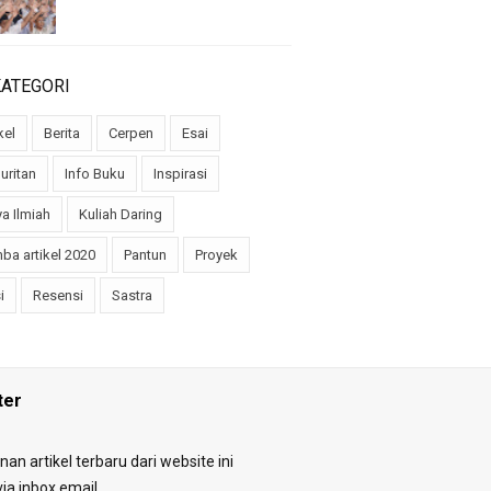
KATEGORI
kel
Berita
Cerpen
Esai
uritan
Info Buku
Inspirasi
a Ilmiah
Kuliah Daring
ba artikel 2020
Pantun
Proyek
i
Resensi
Sastra
ter
an artikel terbaru dari website ini
ia inbox email.