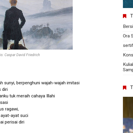
T
Bers
Ora 
serti
Kons
is: Caspar David Friedrich
Kulia
Sampa
h sunyi, berpenghuni wajah-wajah imitasi
 diri
ku tuk meraih cahaya Illahi
isasi
s ragawi,
 ayat-ayat suci
 perisai diri