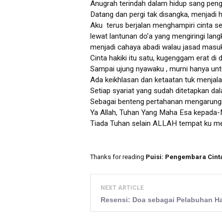
Anugrah terindah dalam hidup sang pen
Datang dan pergi tak disangka, menjadi
Aku terus berjalan menghampiri cinta sej
lewat lantunan do’a yang mengiringi lang
menjadi cahaya abadi walau jasad masu
Cinta hakiki itu satu, kugenggam erat di 
Sampai ujung nyawaku , murni hanya un
Ada keikhlasan dan ketaatan tuk menjal
Setiap syariat yang sudah ditetapkan da
Sebagai benteng pertahanan mengarung
Ya Allah, Tuhan Yang Maha Esa kepada-
Tiada Tuhan selain ALLAH tempat ku me
Thanks for reading
Puisi: Pengembara Cint
NEXT ARTICLE
Resensi: Doa sebagai Pelabuhan H