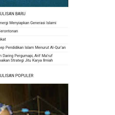
ULISAN BARU
inergi Menyiapkan Generasi Islami
Serontonan
fikat
ep Pendidikan Islam Menurut Al-Qur'an
h Daring Pergumapi, Arif Ma’ruf
ikan Strategi Jitu Karya Ilmiah
TULISAN POPULER