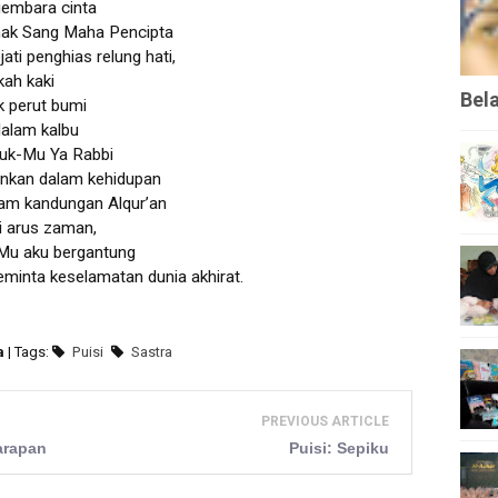
gembara cinta
 hak Sang Maha Pencipta
ati penghias relung hati,
kah kaki
Bel
k perut bumi
dalam kalbu
tuk-Mu Ya Rabbi
ankan dalam kehidupan
lam kandungan Alqur’an
i arus zaman,
Mu aku bergantung
minta keselamatan dunia akhirat.
a
| Tags:
Puisi
Sastra
PREVIOUS ARTICLE
arapan
Puisi: Sepiku