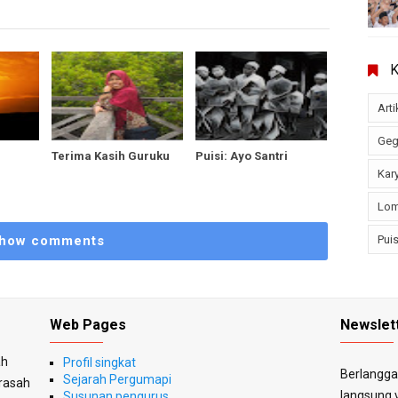
Arti
Geg
Terima Kasih Guruku
Puisi: Ayo Santri
Kary
Lom
Puis
how comments
Web Pages
Newslet
ah
Profil singkat
Berlanggan
Sejarah Pergumapi
drasah
langsung v
Susunan pengurus