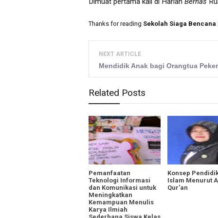
Dimuat pertama kali di Harian
Bernas
Ru
Thanks for reading
Sekolah Siaga Bencana
NEXT ARTICLE
Mendidik Anak bagi Orangtua Peker
Related Posts
Pemanfaatan
Konsep Pendidi
Teknologi Informasi
Islam Menurut A
dan Komunikasi untuk
Qur'an
Meningkatkan
Kemampuan Menulis
Karya Ilmiah
Sederhana Siswa Kelas