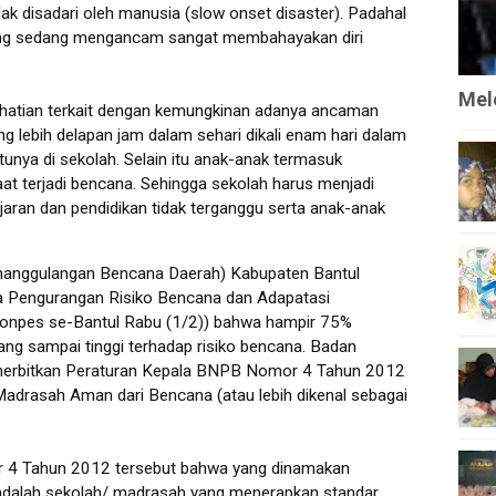
ak disadari oleh manusia (slow onset disaster). Padahal
ang sedang mengancam sangat membahayakan diri
Mele
hatian terkait dengan kemungkinan adanya ancaman
ng lebih delapan jam dalam sehari dikali enam hari dalam
nya di sekolah. Selain itu anak-anak termasuk
at terjadi bencana. Sehingga sekolah harus menjadi
ran dan pendidikan tidak terganggu serta anak-anak
nanggulangan Bencana Daerah) Kabupaten Bantul
ya Pengurangan Risiko Bencana dan Adapatasi
Ponpes se-Bantul Rabu (1/2)) bahwa hampir 75%
ang sampai tinggi terhadap risiko bencana. Badan
nerbitkan Peraturan Kepala BNPB Nomor 4 Tahun 2012
drasah Aman dari Bencana (atau lebih dikenal sebagai
 4 Tahun 2012 tersebut bahwa yang dinamakan
adalah sekolah/ madrasah yang menerapkan standar