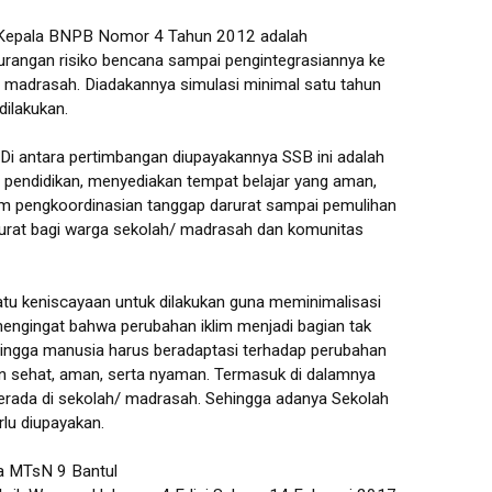
an Kepala BNPB Nomor 4 Tahun 2012 adalah
rangan risiko bencana sampai pengintegrasiannya ke
/ madrasah. Diadakannya simulasi minimal satu tahun
dilakukan.
i antara pertimbangan diupayakannya SSB ini adalah
pendidikan, menyediakan tempat belajar yang aman,
am pengkoordinasian tanggap darurat sampai pemulihan
rurat bagi warga sekolah/ madrasah dan komunitas
tu keniscayaan untuk dilakukan guna meminimalisasi
i mengingat bahwa perubahan iklim menjadi bagian tak
hingga manusia harus beradaptasi terhadap perubahan
gan sehat, aman, serta nyaman. Termasuk di dalamnya
rada di sekolah/ madrasah. Sehingga adanya Sekolah
lu diupayakan.
a MTsN 9 Bantul