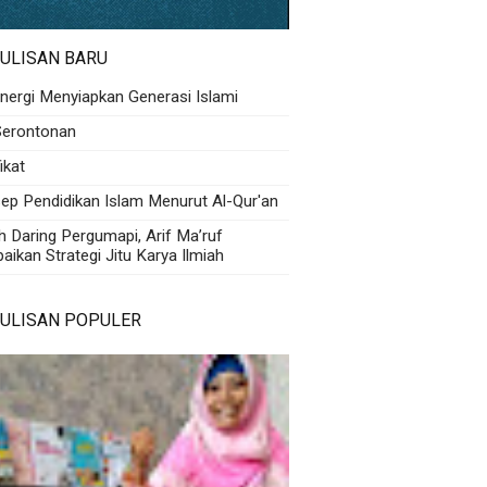
ULISAN BARU
inergi Menyiapkan Generasi Islami
Serontonan
fikat
ep Pendidikan Islam Menurut Al-Qur'an
h Daring Pergumapi, Arif Ma’ruf
ikan Strategi Jitu Karya Ilmiah
TULISAN POPULER