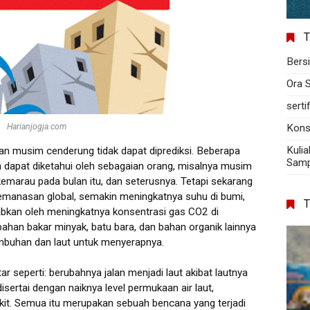
T
Bers
Ora 
serti
Harianjogja.com
Kons
Kulia
an musim cenderung tidak dapat diprediksi. Beberapa
Sampa
 dapat diketahui oleh sebagaian orang, misalnya musim
kemarau pada bulan itu, dan seterusnya. Tetapi sekarang
pemanasan global, semakin meningkatnya suhu di bumi,
bkan oleh meningkatnya konsentrasi gas CO2 di
ahan bakar minyak, batu bara, dan bahan organik lainnya
buhan dan laut untuk menyerapnya.
 seperti: berubahnya jalan menjadi laut akibat lautnya
sertai dengan naiknya level permukaan air laut,
t. Semua itu merupakan sebuah bencana yang terjadi