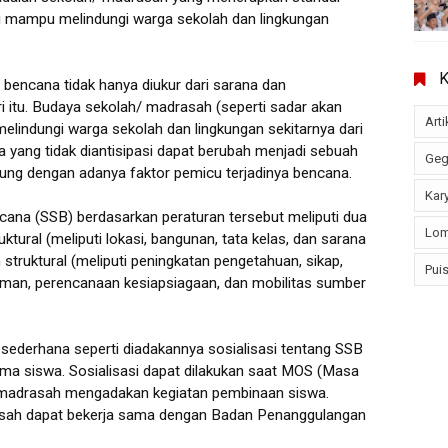
g mampu melindungi warga sekolah dan lingkungan
encana tidak hanya diukur dari sarana dan
ari itu. Budaya sekolah/ madrasah (seperti sadar akan
Arti
lindungi warga sekolah dan lingkungan sekitarnya dari
yang tidak diantisipasi dapat berubah menjadi sebuah
Geg
ukung dengan adanya faktor pemicu terjadinya bencana.
Kary
ana (SSB) berdasarkan peraturan tersebut meliputi dua
Lom
ktural (meliputi lokasi, bangunan, tata kelas, dan sarana
struktural (meliputi peningkatan pengetahuan, sikap,
Puis
aman, perencanaan kesiapsiagaan, dan mobilitas sumber
 sederhana seperti diadakannya sosialisasi tentang SSB
ma siswa. Sosialisasi dapat dilakukan saat MOS (Masa
/ madrasah mengadakan kegiatan pembinaan siswa.
asah dapat bekerja sama dengan Badan Penanggulangan