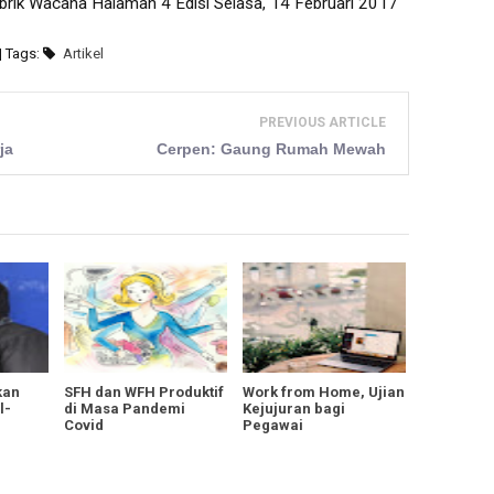
brik Wacana Halaman 4 Edisi Selasa, 14 Februari 2017
| Tags:
Artikel
PREVIOUS ARTICLE
ja
Cerpen: Gaung Rumah Mewah
kan
SFH dan WFH Produktif
Work from Home, Ujian
l-
di Masa Pandemi
Kejujuran bagi
Covid
Pegawai