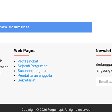
how comments
Web Pages
Newslet
ah
Profil singkat
Berlanggan
Sejarah Pergumapi
drasah
langsung v
Susunan pengurus
-
Pendaftaran anggota
Sekretariat
Copyright ©
2026
Pergumapi
. All rights reserved