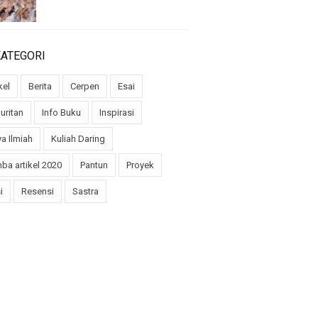
KATEGORI
kel
Berita
Cerpen
Esai
uritan
Info Buku
Inspirasi
a Ilmiah
Kuliah Daring
ba artikel 2020
Pantun
Proyek
i
Resensi
Sastra