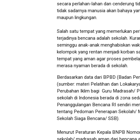
secara perlahan-lahan dan cenderung tid
tidak sadarnya manusia akan bahaya y
maupun lingkungan.
Salah satu tempat yang memerlukan per
terjadinya bencana adalah sekolah. Kura
seminggu anak-anak menghabiskan waktu
kelompok yang rentan menjadi korban sa
tempat yang aman agar proses pembelaja
merasa nyaman berada di sekolah.
Berdasarkan data dari BPBD (Badan Pe
(sumber: materi Pelatihan dan Lokakar
Perubahan Iklim bagi Guru Madrasah/ 
sekolah di Indonesia berada di zona sed
Penanggulangan Bencana RI sendiri me
tentang Pedoman Penerapan Sekolah/ Ma
Sekolah Siaga Bencana/ SSB).
Menurut Peraturan Kepala BNPB Nomor
sekolah/ madrasah aman dari bencana 